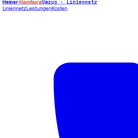
Umzug · Liniennetz
Heiner
·Hamburg
Liniennetz
Leistungen
Kosten