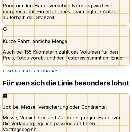
Rund um den Hannoverschen Nordring wird es
morgens dicht. Ein erfahrenes Team legt die Anfahrt
außerhalb der Stoßzeit.
📋
Kurze Fahrt, ehrliche Menge
Auch bei 155 Kilometern zählt das Volumen für den
Preis. Fotos vorab, und der Festpreis stimmt am Ende.
PASST DAS ZU IHNEN?
Für wen sich die Linie besonders lohnt
🏢
Job bei Messe, Versicherung oder Continental
Messe, Versicherer und Zulieferer prägen Hannover.
Die Verladung lege ich passend auf Ihren
Vertragsbeginn.