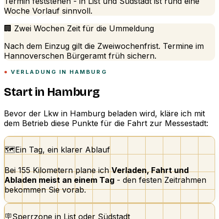
Termin feststehen - in List und Südstadt ist rund eine
Woche Vorlauf sinnvoll.
🏢 Zwei Wochen Zeit für die Ummeldung
Nach dem Einzug gilt die Zweiwochenfrist. Termine im
Hannoverschen Bürgeramt früh sichern.
VERLADUNG IN HAMBURG
Start in Hamburg
Bevor der Lkw in Hamburg beladen wird, kläre ich mit
dem Betrieb diese Punkte für die Fahrt zur Messestadt:
🗺️
Ein Tag, ein klarer Ablauf
Bei 155 Kilometern plane ich
Verladen, Fahrt und
Abladen meist an einem Tag
- den festen Zeitrahmen
bekommen Sie vorab.
🪧
Sperrzone in List oder Südstadt