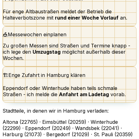
Für enge Altbaustraßen meldet der Betrieb die
Halteverbotszone mit
rund einer Woche Vorlauf
an.
🎪
Messewochen einplanen
Zu großen Messen sind Straßen und Termine knapp -
ich lege den
Umzugstag
möglichst außerhalb dieser
Wochen.
🏗️
Enge Zufahrt in Hamburg klären
Eppendorf oder Winterhude haben teils schmale
Straßen - ich melde die
Anfahrt am Ladetag
vorab.
Stadtteile, in denen wir in Hamburg verladen:
Altona (22765) · Eimsbüttel (20259) · Winterhude
(22299) · Eppendorf (20249) · Wandsbek (22041) ·
Harburg (21073) · Bergedorf (21029) · St. Pauli (20359)