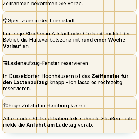
Zeitrahmen bekommen Sie vorab.
🪧
Sperrzone in der Innenstadt
Für enge Straßen in Altstadt oder Carlstadt meldet der
Betrieb die Halteverbotszone mit
rund einer Woche
Vorlauf
an.
🛗
Lastenaufzug-Fenster reservieren
In Düsseldorfer Hochhäusern ist das
Zeitfenster für
den Lastenaufzug
knapp - ich lasse es rechtzeitig
reservieren.
🏗️
Enge Zufahrt in Hamburg klären
Altona oder St. Pauli haben teils schmale Straßen - ich
melde die
Anfahrt am Ladetag
vorab.