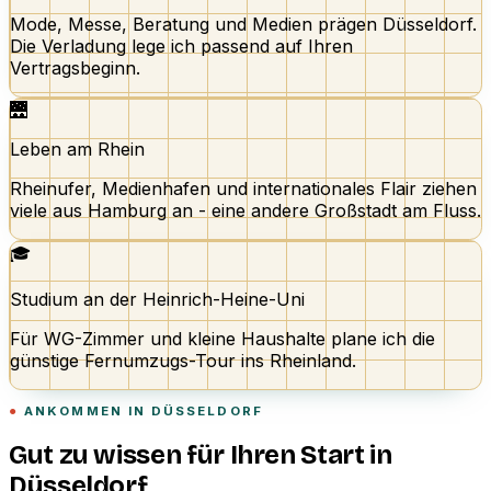
Mode, Messe, Beratung und Medien prägen Düsseldorf.
Die Verladung lege ich passend auf Ihren
Vertragsbeginn.
🌉
Leben am Rhein
Rheinufer, Medienhafen und internationales Flair ziehen
viele aus Hamburg an - eine andere Großstadt am Fluss.
🎓
Studium an der Heinrich-Heine-Uni
Für WG-Zimmer und kleine Haushalte plane ich die
günstige Fernumzugs-Tour ins Rheinland.
ANKOMMEN IN DÜSSELDORF
Gut zu wissen für Ihren Start in
Düsseldorf