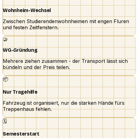
Wohnheim-Wechsel
Zwischen Studierendenwohnheimen mit engen Fluren
und festen Zeitfenstern.
🤝
WG-Gründung
Mehrere ziehen zusammen - der Transport lässt sich
bündeln und der Preis teilen.
📦
Nur Tragehilfe
Fahrzeug ist organisiert, nur die starken Hände fürs
Treppenhaus fehlen.
🗓️
Semesterstart